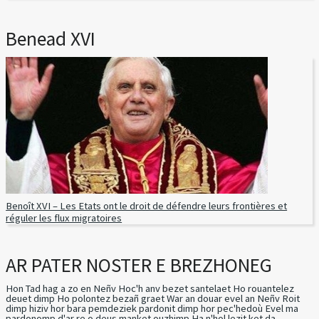
Benead XVI
Benoît XVI – Les Etats ont le droit de défendre leurs frontières et
réguler les flux migratoires
AR PATER NOSTER E BREZHONEG
Hon Tad hag a zo en Neñv Hoc'h anv bezet santelaet Ho rouantelez
deuet dimp Ho polontez bezañ graet War an douar evel an Neñv Roit
dimp hiziv hor bara pemdeziek pardonit dimp hor pec'hedoù Evel ma
pardonomp d'ar re o deus manket ouzhimp Ha n'hol lezit ket da