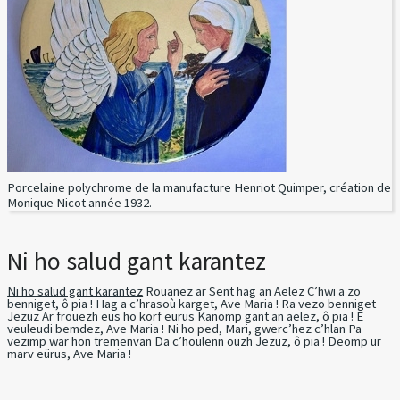
Porcelaine polychrome de la manufacture Henriot Quimper, création de
Monique Nicot année 1932.
Ni ho salud gant karantez
Ni ho salud gant karantez
Rouanez ar Sent hag an Aelez C’hwi a zo
benniget, ô pia ! Hag a c’hrasoù karget, Ave Maria ! Ra vezo benniget
Jezuz Ar frouezh eus ho korf eürus Kanomp gant an aelez, ô pia ! E
veuleudi bemdez, Ave Maria ! Ni ho ped, Mari, gwerc’hez c’hlan Pa
vezimp war hon tremenvan Da c’houlenn ouzh Jezuz, ô pia ! Deomp ur
marv eürus, Ave Maria !