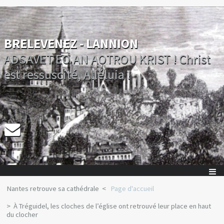
BRELEVENEZ - LANNION
ADSAVET EO AN AOTROU KRIST ! Christ
est ressuscité, Alléluia !
Nantes retrouve sa cathédrale
Page d'accueil
À Tréguidel, les cloches de l’église ont retrouvé leur place en haut
du clocher