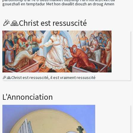
gouezhañ en temptadur Met hon diwallit diouzh an droug Amen
🎉🙏Christ est ressuscité
🎉🙏Christ est ressuscité, il est vraiment ressuscité
L'Annonciation