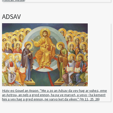
ADSAV
Hiziv eo Gouel an Anaon. "Me a zo an Adsav da vev hag ar vuhez, eme
an Aotrou, an neb a gred ennon, ha pa ve marvet, a vevo ; ha kement
hini a vev hag a gred ennon, ne varvo ket da viken." (Yn 11, 25. 26)