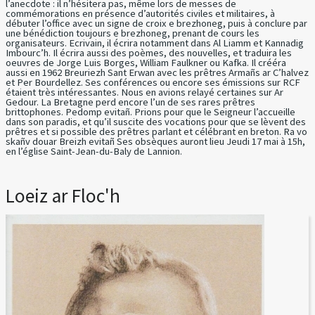
l’anecdote : il n’hésitera pas, même lors de messes de
commémorations en présence d’autorités civiles et militaires, à
débuter l’office avec un signe de croix e brezhoneg, puis à conclure par
une bénédiction toujours e brezhoneg, prenant de cours les
organisateurs. Ecrivain, il écrira notamment dans Al Liamm et Kannadig
Imbourc’h. Il écrira aussi des poèmes, des nouvelles, et traduira les
oeuvres de Jorge Luis Borges, William Faulkner ou Kafka. Il crééra
aussi en 1962 Breuriezh Sant Erwan avec les prêtres Armañs ar C’halvez
et Per Bourdellez. Ses conférences ou encore ses émissions sur RCF
étaient très intéressantes. Nous en avions relayé certaines sur Ar
Gedour. La Bretagne perd encore l’un de ses rares prêtres
brittophones. Pedomp evitañ. Prions pour que le Seigneur l’accueille
dans son paradis, et qu’il suscite des vocations pour que se lèvent des
prêtres et si possible des prêtres parlant et célébrant en breton. Ra vo
skañv douar Breizh evitañ Ses obsèques auront lieu Jeudi 17 mai à 15h,
en l’église Saint-Jean-du-Baly de Lannion.
Loeiz ar Floc'h