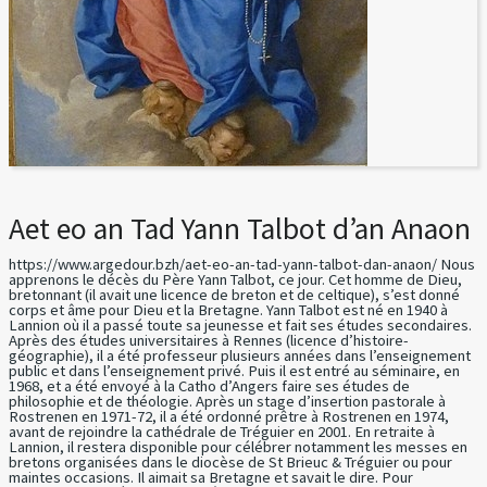
Aet eo an Tad Yann Talbot d’an Anaon
https://www.argedour.bzh/aet-eo-an-tad-yann-talbot-dan-anaon/ Nous
apprenons le décès du Père Yann Talbot, ce jour. Cet homme de Dieu,
bretonnant (il avait une licence de breton et de celtique), s’est donné
corps et âme pour Dieu et la Bretagne. Yann Talbot est né en 1940 à
Lannion où il a passé toute sa jeunesse et fait ses études secondaires.
Après des études universitaires à Rennes (licence d’histoire-
géographie), il a été professeur plusieurs années dans l’enseignement
public et dans l’enseignement privé. Puis il est entré au séminaire, en
1968, et a été envoyé à la Catho d’Angers faire ses études de
philosophie et de théologie. Après un stage d’insertion pastorale à
Rostrenen en 1971-72, il a été ordonné prêtre à Rostrenen en 1974,
avant de rejoindre la cathédrale de Tréguier en 2001. En retraite à
Lannion, il restera disponible pour célébrer notamment les messes en
bretons organisées dans le diocèse de St Brieuc & Tréguier ou pour
maintes occasions. Il aimait sa Bretagne et savait le dire. Pour