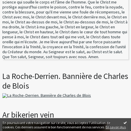
science qui souille le corps et l'âme de l'homme. Que le Christ me
protège aujourd'hui contre le poison, contre le feu, contre la noyade,
contre la blessure, pour qu'il me vienne une foule de récompenses, le
Christ avec moi, le Christ devant moi, le Christ derrière moi, le Christ en
moi, le Christ au-dessus de moi, le Christ au-dessous de moi, le Christ à
ma droite, le Christ à ma gauche, le Christ en largeur, le Christ en
longueur, le Christ en hauteur, le Christ dans le cœur de tout homme qui
pense à moi, le Christ dans tout œil qui me voit, le Christ dans toute
oreille qui m'écoute. Je me lève aujourd'hui par une force puissante
l'invocation à la Trinité, la croyance en la Trinité, la confession de l'unité
du Créateur du monde. Au Seigneur est le salut, au Christ est le salut.
Que Ton salut, Seigneur, soit toujours avec nous. Amen.
La Roche-Derrien. Bannière de Charles
de Blois
Ar bikerien vein
En poursuivant votre navigation sur ce site, vous acceptez l'utilisation de
cookies. Ces derniers assurent le bon fonctionnement de nos services.
En savoir plus
.