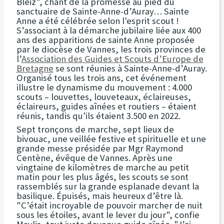
Bleiz", chant de la promesse au pied du
sanctuaire de Sainte-Anne-d’Auray… Sainte
Anne a été célébrée selon l'esprit scout !
S’associant à la démarche jubilaire liée aux 400
ans des apparitions de sainte Anne proposée
par le diocèse de Vannes, les trois provinces de
l’
Association des Guides et Scouts d’Europe de
Bretagne
se sont réunies à Sainte-Anne-d’Auray.
Organisé tous les trois ans, cet événement
illustre le dynamisme du mouvement : 4.000
scouts – louvettes, louveteaux, éclaireuses,
éclaireurs, guides aînées et routiers – étaient
réunis, tandis qu'ils étaient 3.500 en 2022.
Sept tronçons de marche, sept lieux de
bivouac, une veillée festive et spirituelle et une
grande messe présidée par Mgr Raymond
Centène, évêque de Vannes. Après une
vingtaine de kilomètres de marche au petit
matin pour les plus âgés, les scouts se sont
rassemblés sur la grande esplanade devant la
basilique. Épuisés, mais heureux d’être là.
"C’était incroyable de pouvoir marcher de nuit
sous les étoiles, avant le lever du jour", confie