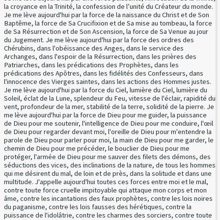
la croyance en la Trinité, la confession de l’unité du Créateur du monde.
Je me lève aujourd'hui par la force de la naissance du Christ et de Son
Baptême, la force de Sa Crucifixion et de Sa mise au tombeau, la force
de Sa Résurrection et de Son Ascension, la force de Sa Venue au jour
du Jugement. Je me lève aujourd'hui par la force des ordres des
Chérubins, dans l'obéissance des Anges, dans le service des
Archanges, dans l'espoir de la Résurrection, dans les prières des
Patriarches, dans les prédications des Prophètes, dans les
prédications des Apôtres, dans les fidélités des Confesseurs, dans
l'innocence des Vierges saintes, dans les actions des Hommes justes.
Je me lève aujourd'hui par la force du Ciel, lumière du Ciel, lumière du
Soleil, éclat de la Lune, splendeur du Feu, vitesse de l'éclair, rapidité du
vent, profondeur de la mer, stabilité de la terre, solidité de la pierre. Je
me lève aujourd'hui par la force de Dieu pour me guider, la puissance
de Dieu pour me soutenir, l'intelligence de Dieu pour me conduire, l'œil
de Dieu pour regarder devant moi, l'oreille de Dieu pour m'entendre la
parole de Dieu pour parler pour moi, la main de Dieu pour me garder, le
chemin de Dieu pour me précéder, le bouclier de Dieu pour me
protéger, l'armée de Dieu pour me sauver des filets des démons, des
séductions des vices, des inclinations de la nature, de tous les hommes
qui me désirent du mal, de loin et de près, dans la solitude et dans une
multitude. J'appelle aujourd'hui toutes ces forces entre moi et le mal,
contre toute force cruelle impitoyable qui attaque mon corps et mon
âme, contre les incantations des faux prophètes, contre les lois noires
du paganisme, contre les lois fausses des hérétiques, contre la
puissance de l'idolâtrie, contre les charmes des sorciers, contre toute