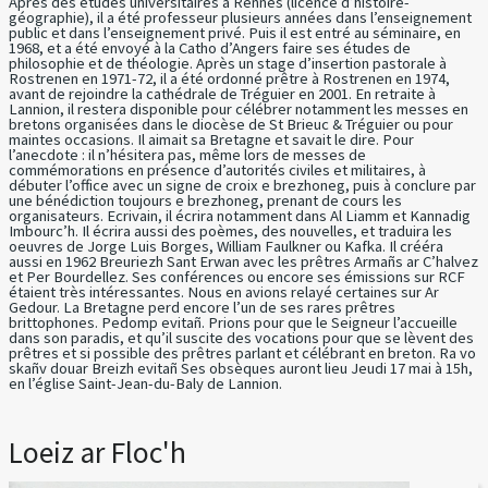
Après des études universitaires à Rennes (licence d’histoire-
géographie), il a été professeur plusieurs années dans l’enseignement
public et dans l’enseignement privé. Puis il est entré au séminaire, en
1968, et a été envoyé à la Catho d’Angers faire ses études de
philosophie et de théologie. Après un stage d’insertion pastorale à
Rostrenen en 1971-72, il a été ordonné prêtre à Rostrenen en 1974,
avant de rejoindre la cathédrale de Tréguier en 2001. En retraite à
Lannion, il restera disponible pour célébrer notamment les messes en
bretons organisées dans le diocèse de St Brieuc & Tréguier ou pour
maintes occasions. Il aimait sa Bretagne et savait le dire. Pour
l’anecdote : il n’hésitera pas, même lors de messes de
commémorations en présence d’autorités civiles et militaires, à
débuter l’office avec un signe de croix e brezhoneg, puis à conclure par
une bénédiction toujours e brezhoneg, prenant de cours les
organisateurs. Ecrivain, il écrira notamment dans Al Liamm et Kannadig
Imbourc’h. Il écrira aussi des poèmes, des nouvelles, et traduira les
oeuvres de Jorge Luis Borges, William Faulkner ou Kafka. Il crééra
aussi en 1962 Breuriezh Sant Erwan avec les prêtres Armañs ar C’halvez
et Per Bourdellez. Ses conférences ou encore ses émissions sur RCF
étaient très intéressantes. Nous en avions relayé certaines sur Ar
Gedour. La Bretagne perd encore l’un de ses rares prêtres
brittophones. Pedomp evitañ. Prions pour que le Seigneur l’accueille
dans son paradis, et qu’il suscite des vocations pour que se lèvent des
prêtres et si possible des prêtres parlant et célébrant en breton. Ra vo
skañv douar Breizh evitañ Ses obsèques auront lieu Jeudi 17 mai à 15h,
en l’église Saint-Jean-du-Baly de Lannion.
Loeiz ar Floc'h