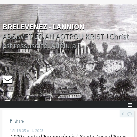
BRELEVENEZ - LANNION
ADSAVET EO AN AOTROU KRIST ! Christ
est ressuscité, Alléluia !
0
Share
18h18
05
oct. 2025
4.000 scouts d’Europe réunis à Sainte-Anne-d’Auray