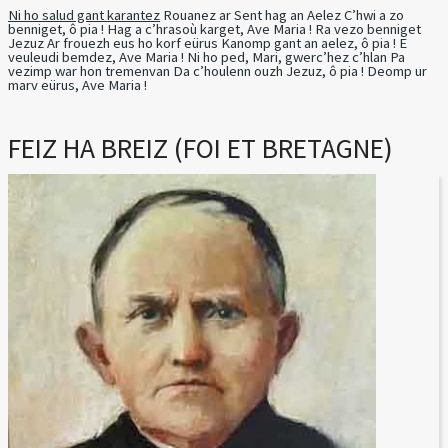
Ni ho salud gant karantez
Rouanez ar Sent hag an Aelez C’hwi a zo
benniget, ô pia ! Hag a c’hrasoù karget, Ave Maria ! Ra vezo benniget
Jezuz Ar frouezh eus ho korf eürus Kanomp gant an aelez, ô pia ! E
veuleudi bemdez, Ave Maria ! Ni ho ped, Mari, gwerc’hez c’hlan Pa
vezimp war hon tremenvan Da c’houlenn ouzh Jezuz, ô pia ! Deomp ur
marv eürus, Ave Maria !
FEIZ HA BREIZ (FOI ET BRETAGNE)