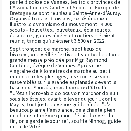
par le diocèse de Vannes, les trois provinces de
l’
Association des Guides et Scouts d’Europe de
Bretagne
se sont réunies à Sainte-Anne-d’Auray.
Organisé tous les trois ans, cet événement
illustre le dynamisme du mouvement : 4.000
scouts – louvettes, louveteaux, éclaireuses,
éclaireurs, guides aînées et routiers – étaient
réunis, tandis qu'ils étaient 3.500 en 2022.
Sept tronçons de marche, sept lieux de
bivouac, une veillée festive et spirituelle et une
grande messe présidée par Mgr Raymond
Centène, évêque de Vannes. Après une
vingtaine de kilomètres de marche au petit
matin pour les plus âgés, les scouts se sont
rassemblés sur la grande esplanade devant la
basilique. Épuisés, mais heureux d’être là.
"C’était incroyable de pouvoir marcher de nuit
sous les étoiles, avant le lever du jour", confie
Maylis, tout juste devenue guide aînée. "J’ai
beaucoup aimé l’ambiance, on a chanté plein
de chants et même quand c’était dur vers la
fin, on a gardé le sourire", souffle Ninnog, guide
de la IIe Vitré.