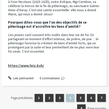
à Yvon Nicolazic (1623-1625), notre évêque, Mgr Centène, va
célébrer la messe de la fin du pèlerinage, au sanctuaire Sainte-
Anne-d’Auray. C’est une sainte essentielle : elle nous a donné
Marie, qui nous a donné Jésus !
Pourquoi dites-vous que l’un des objectifs de ce
pèlerinage est d’accroître les liens d’amitié ?
Les jeunes sont souvent très isolés dans leur vie de foi. En
partageant un moment d’effort intense, de prière, de joie… le
pèlerinage favorise la création de liens d’amitié forts, qui se
prolongent par la suite et leur permettent de ne plus vivre leur
foi seuls. C’est essentiel.
https://www.feiz.bzh/
Lien permanent
0
commentaire
Page précédente
1
2
3
4
5
6
7
8
Page suivante