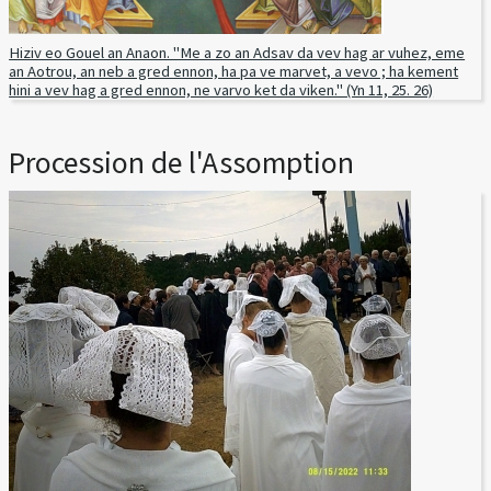
Hiziv eo Gouel an Anaon. "Me a zo an Adsav da vev hag ar vuhez, eme
an Aotrou, an neb a gred ennon, ha pa ve marvet, a vevo ; ha kement
hini a vev hag a gred ennon, ne varvo ket da viken." (Yn 11, 25. 26)
Procession de l'Assomption