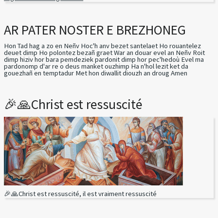
AR PATER NOSTER E BREZHONEG
Hon Tad hag a zo en Neñv Hoc'h anv bezet santelaet Ho rouantelez
deuet dimp Ho polontez bezañ graet War an douar evel an Neñv Roit
dimp hiziv hor bara pemdeziek pardonit dimp hor pec'hedoù Evel ma
pardonomp d'ar re o deus manket ouzhimp Ha n'hol lezit ket da
gouezhañ en temptadur Met hon diwallit diouzh an droug Amen
🎉🙏Christ est ressuscité
🎉🙏Christ est ressuscité, il est vraiment ressuscité